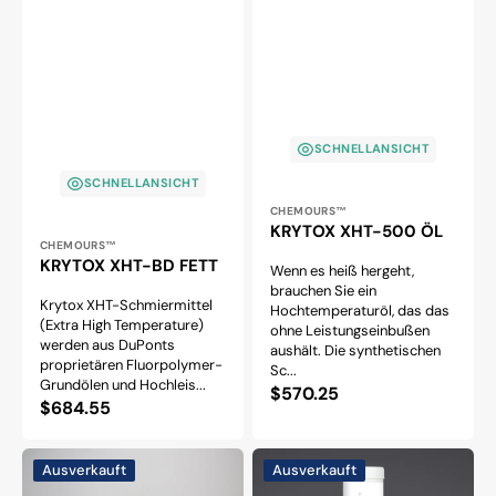
SCHNELLANSICHT
SCHNELLANSICHT
Anbieter:
CHEMOURS™
KRYTOX XHT-500 ÖL
Anbieter:
CHEMOURS™
KRYTOX XHT-BD FETT
Wenn es heiß hergeht,
brauchen Sie ein
Krytox XHT-Schmiermittel
Hochtemperaturöl, das das
(Extra High Temperature)
ohne Leistungseinbußen
werden aus DuPonts
aushält. Die synthetischen
proprietären Fluorpolymer-
Sc...
Grundölen und Hochleis...
Normaler
$570.25
Normaler
$684.55
Preis
Preis
CHRISTO-
INFINX
Ausverkauft
Ausverkauft
LUBE®
MRO