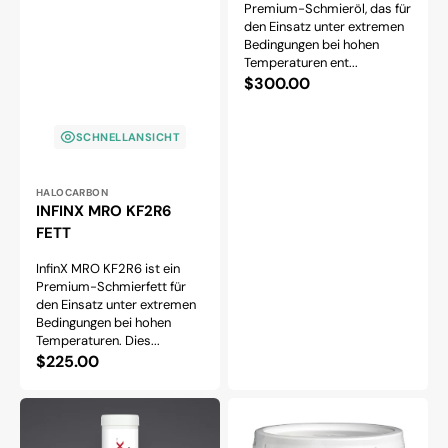
Premium-Schmieröl, das für
den Einsatz unter extremen
Bedingungen bei hohen
Temperaturen ent...
Normaler
$300.00
Preis
SCHNELLANSICHT
Anbieter:
HALOCARBON
INFINX MRO KF2R6
FETT
InfinX MRO KF2R6 ist ein
Premium-Schmierfett für
den Einsatz unter extremen
Bedingungen bei hohen
Temperaturen. Dies...
Normaler
$225.00
Preis
INFINX
KRYTOX
MRO
XHT-