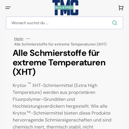
Direkt
zum
Warenko
Inhalt
Wonach suchst du ...
Heim
Alle Schmierstoffe für extreme Temperaturen (XHT)
Kategorie:
Alle Schmierstoffe für
extreme Temperaturen
(XHT)
™
Krytox
XHT-Schmiermittel (Extra High
Temperature) werden aus proprietären
Fluorpolymer-Grundölen und
Hochleistungsverdickern hergestellt. Wie alle
Krytox™-Schmiermittel bieten diese Produkte
hervorragende Schmiereigenschaften und sind
chemisch inert, thermisch stabil, nicht