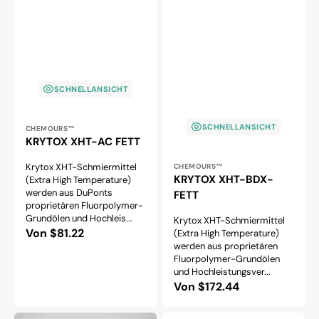
SCHNELLANSICHT
SCHNELLANSICHT
Anbieter:
CHEMOURS™
KRYTOX XHT-AC FETT
Anbieter:
Krytox XHT-Schmiermittel
CHEMOURS™
KRYTOX XHT-BDX-
(Extra High Temperature)
werden aus DuPonts
FETT
proprietären Fluorpolymer-
Grundölen und Hochleis...
Krytox XHT-Schmiermittel
Normaler
Von $81.22
(Extra High Temperature)
werden aus proprietären
Preis
Fluorpolymer-Grundölen
und Hochleistungsver...
Normaler
Von $172.44
Preis