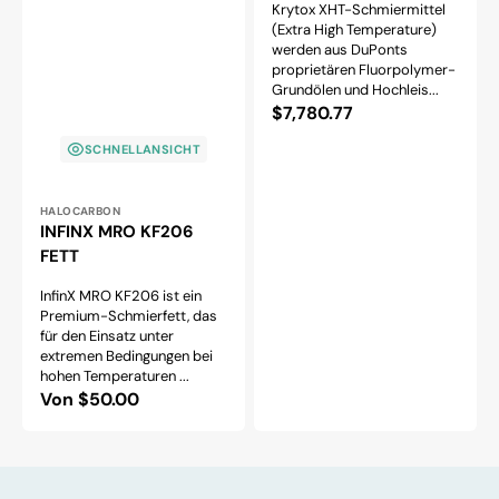
Krytox XHT-Schmiermittel
(Extra High Temperature)
werden aus DuPonts
proprietären Fluorpolymer-
Grundölen und Hochleis...
Normaler
$7,780.77
Preis
SCHNELLANSICHT
Anbieter:
HALOCARBON
INFINX MRO KF206
FETT
InfinX MRO KF206 ist ein
Premium-Schmierfett, das
für den Einsatz unter
extremen Bedingungen bei
hohen Temperaturen ...
Normaler
Von $50.00
Preis