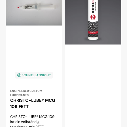
MCG
KF2R7
109
FETT
FETT
SCHNELLANSICHT
Anbieter:
ENGINEERED CUSTOM
LUBRICANTS
CHRISTO-LUBE® MCG
109 FETT
CHRISTO-LUBE® MCG 109
ist ein vollständig
fluoriertes, mit PTFE