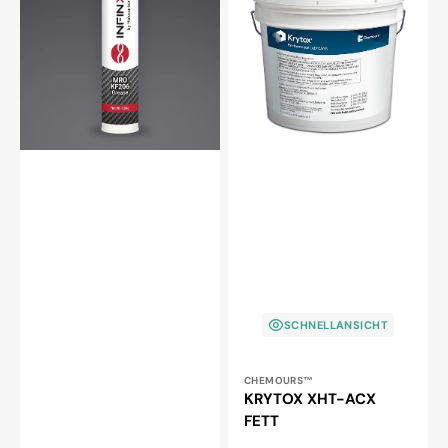
KF206
ACX
FETT
FETT
SCHNELLANSICHT
Anbieter:
CHEMOURS™
KRYTOX XHT-ACX
FETT