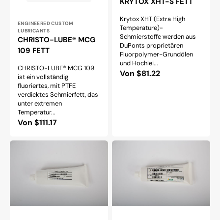
KRYTOX XHT-S FETT
Krytox XHT (Extra High
Anbieter:
ENGINEERED CUSTOM
Temperature)-
LUBRICANTS
Schmierstoffe werden aus
CHRISTO-LUBE® MCG
DuPonts proprietären
109 FETT
Fluorpolymer-Grundölen
und Hochlei...
CHRISTO-LUBE® MCG 109
Normaler
Von $81.22
ist ein vollständig
Preis
fluoriertes, mit PTFE
verdicktes Schmierfett, das
unter extremen
Temperatur...
Normaler
Von $111.17
Preis
CHRISTO-
CHRISTO-
LUBE®
LUBE®
MCG
MCG
114
116
FETT
FETT