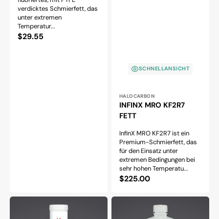
verdicktes Schmierfett, das
unter extremen
Temperatur...
Normaler
$29.55
Preis
SCHNELLANSICHT
Anbieter:
HALOCARBON
INFINX MRO KF2R7
FETT
InfinX MRO KF2R7 ist ein
Premium-Schmierfett, das
für den Einsatz unter
extremen Bedingungen bei
sehr hohen Temperatu...
Normaler
$225.00
Preis
INFINX
INFINX
MRO
MRO