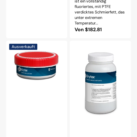
ist ein vollständig
fluoriertes, mit PTFE
verdicktes Schmierfett, das
unter extremen
Temperatur...
Normaler
Von $182.81
Preis
KRYTOX
KRYTOX
Ausverkauft
XHT-
XHT-
BD
500
FETT
ÖL