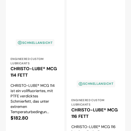
SCHNELLANSICHT
Anbieter:
ENGINEERED CUSTOM
LUBRICANTS
CHRISTO-LUBE® MCG
114 FETT
SCHNELLANSICHT
CHRISTO-LUBE® MCG 114
ist ein vollfluoriertes, mit
PTFE verdicktes
Anbieter:
ENGINEERED CUSTOM
Schmierfett, das unter
LUBRICANTS
extremen
CHRISTO-LUBE® MCG
Temperaturbedingun...
116 FETT
Normaler
$182.80
Preis
CHRISTO-LUBE® MCG 116