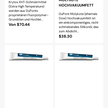
MOLYKOTE
Krytox XHT-Schmiermittel
HOCHVAKUUMFETT
(Extra High Temperature)
werden aus DuPonts
DuPont Molykote (ehemals
proprietären Fluorpolymer-
Dow) Hochvakuumfett ist
Grundölen und Hochlei...
ein einkomponentiges, nicht
Normaler
Von $70.44
schmelzendes Silikonöl, das
Preis
zum Abdicht...
Normaler
$38.30
Preis
KRYTOX
KRYTOX
XHT-
XHT-
AC
BDX-
FETT
FETT