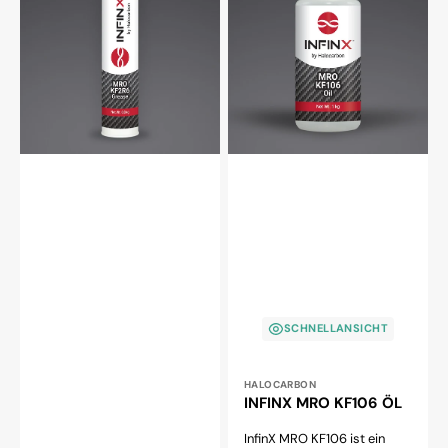
KF2R6
KF106
FETT
ÖL
SCHNELLANSICHT
Anbieter:
HALOCARBON
INFINX MRO KF106 ÖL
InfinX MRO KF106 ist ein