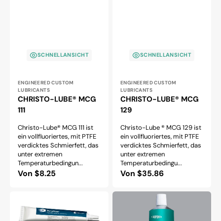
SCHNELLANSICHT
SCHNELLANSICHT
Anbieter:
Anbieter:
ENGINEERED CUSTOM
ENGINEERED CUSTOM
LUBRICANTS
LUBRICANTS
CHRISTO-LUBE® MCG
CHRISTO-LUBE® MCG
111
129
Christo-Lube® MCG 111 ist
Christo-Lube ® MCG 129 ist
ein vollfluoriertes, mit PTFE
ein vollfluoriertes, mit PTFE
verdicktes Schmierfett, das
verdicktes Schmierfett, das
unter extremen
unter extremen
Temperaturbedingun...
Temperaturbedingu...
Normaler
Von $8.25
Normaler
Von $35.86
Preis
Preis
KRYTOX
MOLYKOTE
XHT-
HOCHVAKUUMFETT
BDZ