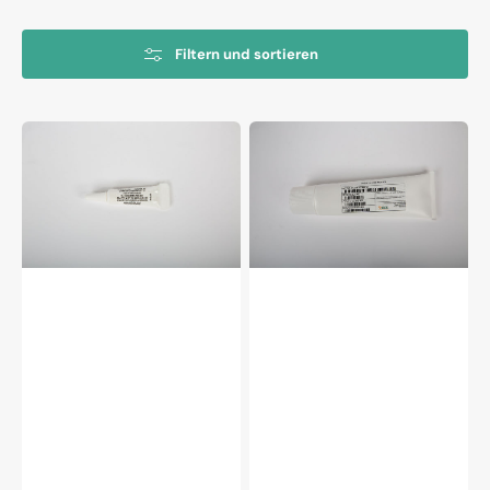
Filtern und sortieren
CHRISTO-
CHRISTO-
LUBE®
LUBE®
MCG
MCG
111
129