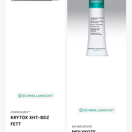
FETT
SCHNELLANSICHT
SCHNELLANSICHT
Anbieter:
CHEMOURS™
KRYTOX XHT-BDZ
FETT
Anbieter:
DOWDUPONT